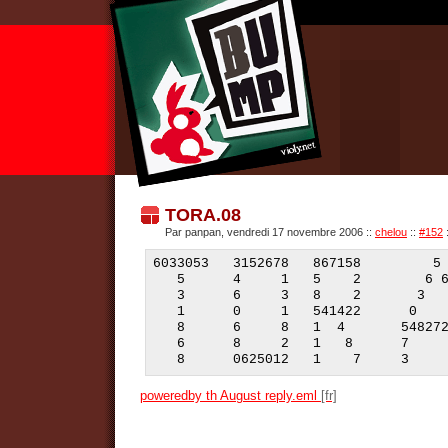
TORA.08
Par panpan, vendredi 17 novembre 2006
::
chelou
::
#152
6033053   3152678   867158         5 
   5      4     1   5    2        6 6
   3      6     3   8    2       3   
   1      0     1   541422      0    
   8      6     8   1  4       548272
   6      8     2   1   8      7     
   8      0625012   1    7     3    
poweredby th August reply.eml