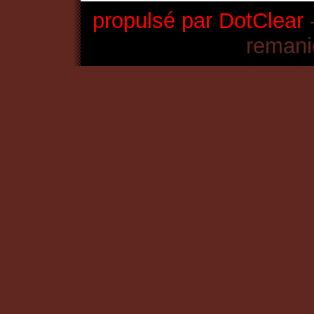
propulsé par DotClear
-
remani