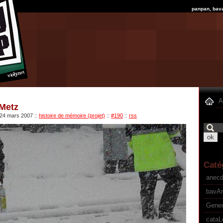
panpan, bav
A
 Metz
 24 mars 2007
::
histoire de mémoire (projet)
::
#190
::
rss
Caté
anec
bavA
Gener
cataL