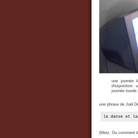
une journée 
d'exposition. 
journée lourde
une phrase de Joël D
la danse et la
(Metz, Ou
comment êtr