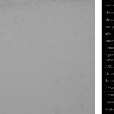
heuri
chelo
ohyea
desig
infos,
erreu
Forme
ruptu
(proje
ARC :
histoi
lieu d
Prove
Escri
Venus
Warhol