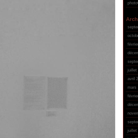
phot
Arch
septe
octob
févrie
déce
septe
juille
avril 
mars 
févrie
décem
novem
septe
juille