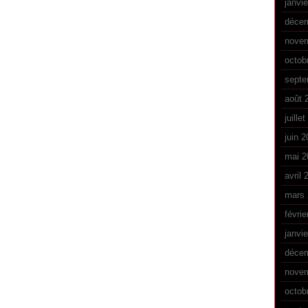
janvi
déce
nove
octob
septe
août 
juille
juin 
mai 2
avril 
mars 
févrie
janvi
déce
nove
octob