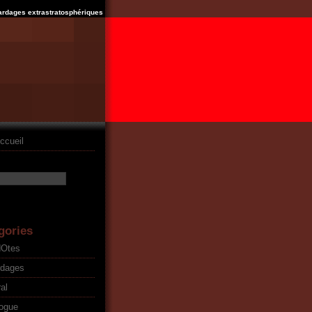
ardages extrastratosphériques
ccueil
gories
dOtes
rdages
al
ogue