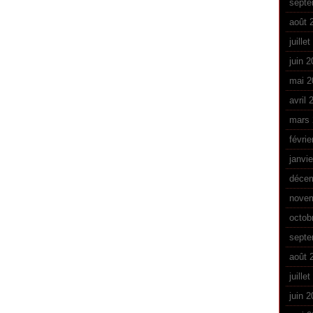
septe
août 
juille
juin 
mai 2
avril 
mars 
févrie
janvi
déce
nove
octob
septe
août 
juille
juin 