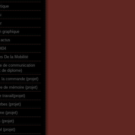
stique
u
r
n graphique
 actus
r404
s De la Mobilité
re de communication
t de diplome)
 la commande (projet)
re de mémoire (projet)
e travail(projet)
rbes (projet)
me (projet)
 (projet)
 (projet)