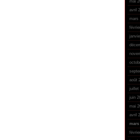
mai 2
avril 
mars 
févrie
janvi
déce
nove
octob
septe
août 
juille
juin 
mai 2
avril 
mars
févrie