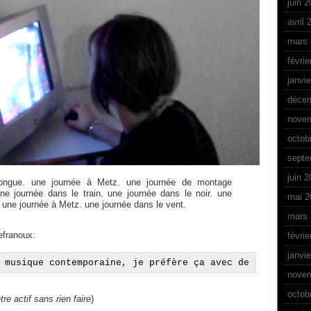
juin 2
avril 
mars 
févrie
janvi
déce
nove
octob
septe
juin 
longue. une journée à Metz. une journée de montage
une journée dans le train. une journée dans le noir. une
mai 2
. une journée à Metz. une journée dans le vent.
mars 
efranoux:
févrie
janvi
 musique contemporaine, je préfère ça avec de l'alcool
nove
octob
e actif sans rien faire
)