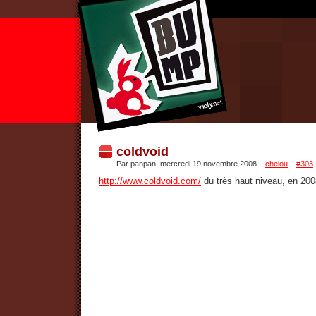
coldvoid
Par panpan, mercredi 19 novembre 2008
::
chelou
::
#303
http://www.coldvoid.com/
du très haut niveau, en 200