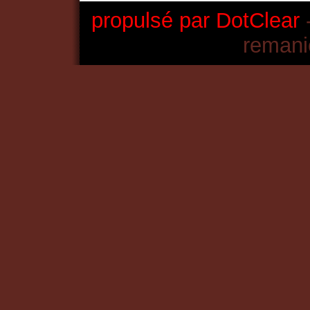
propulsé par DotClear
-
remani