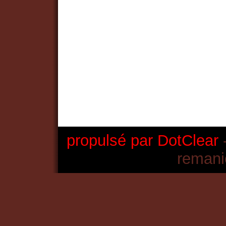
propulsé par DotClear
-
remani