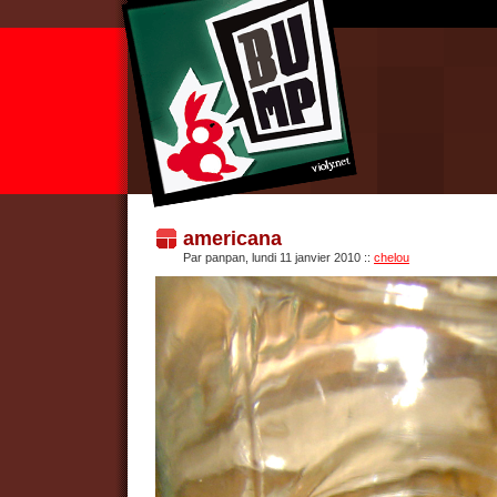
americana
Par panpan, lundi 11 janvier 2010
::
chelou