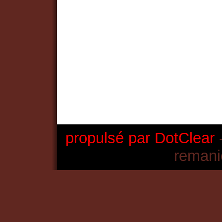
propulsé par DotClear
-
remani