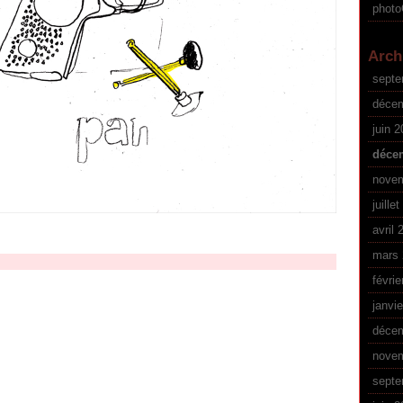
phot
Arch
septe
déce
juin 
déce
nove
juille
avril 
mars 
févrie
janvi
déce
nove
septe