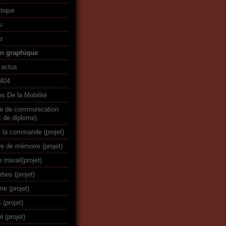
stique
u
r
gn graphique
 actus
r404
s De la Mobilité
re de communication
t de diplome)
 la commande (projet)
re de mémoire (projet)
e travail(projet)
rbes (projet)
me (projet)
 (projet)
 (projet)