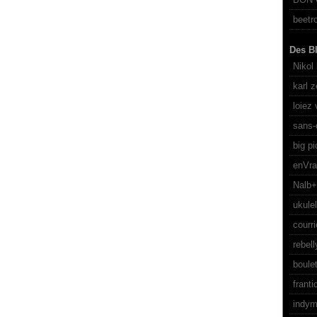
beetro
Des Bl
Nikol 
karl z
loiez 
sans-
big pi
enVr
Nalb
ukulel
courri
rebel
boule
franti
indym