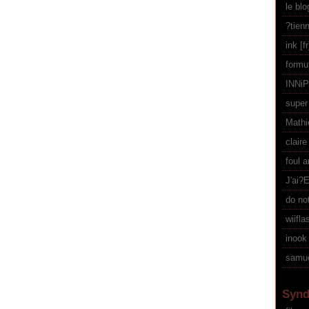
le bl
?tien
ink
formu
INNi
supe
Mathi
claire
foul 
J'ai?
do not
wiifla
inook
samue
Synd