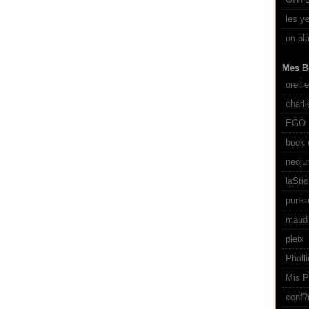
les y
un pl
Mes B
oreill
charl
EGO
book 
neoju
laSti
punka
maud 
pleix
Phall
Mis P
conf?