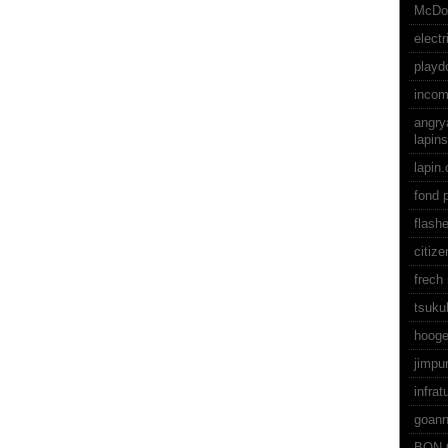
McDo
electr
playd
incom
angry
lapins
lapin.
fond p
flash
citiz
frech 
tsuku
hooge
jimpun
infra
goan
BON 