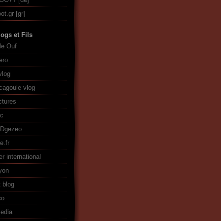
ot.gr
ogs et Fils
le Ouf
ero
vlog
cagoule vlog
ctures
ac
+Dgezeo
e.fr
er international
lyon
t blog
co
edia