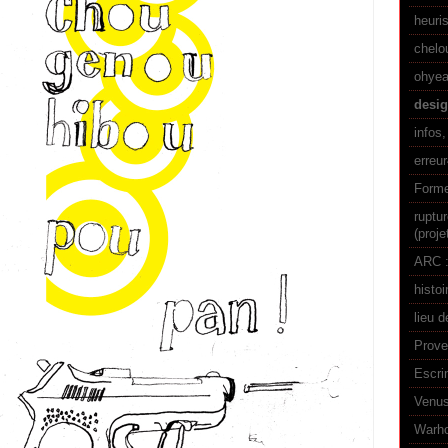
heuri
chelo
ohyea
desi
infos,
erreu
Forme
ruptu
(proje
ARC :
histoi
lieu d
Prove
Escri
Venus
Warhol