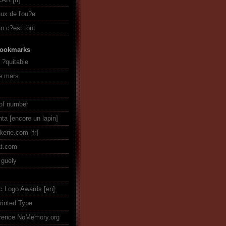
eux de l'ou?e
an c?est tout
ookmarks
e ?quitable
ie mars
of number
nta [encore un lapin]
ckerie.com
t.com
guely
ic Logo Awards
rinted Type
rence NoMemory.org