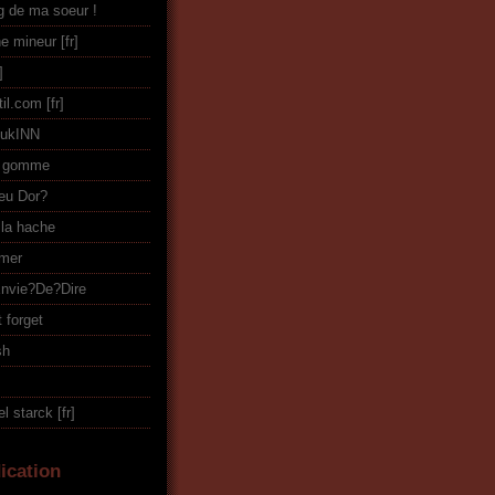
og de ma soeur !
ne mineur
til.com
PukINN
r gomme
eu Dor?
 la hache
amer
Envie?De?Dire
 forget
sh
l starck
ication