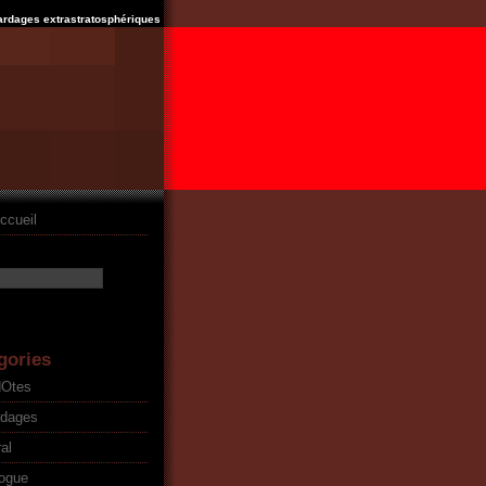
ardages extrastratosphériques
ccueil
gories
dOtes
rdages
al
ogue