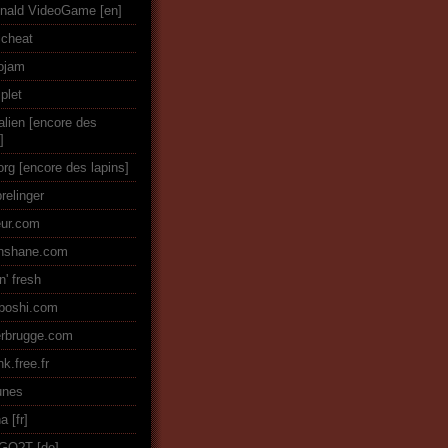
nald VideoGame
icheat
ojam
plet
alien [encore des
]
org [encore des lapins]
relinger
eur.com
enshane.com
n' fresh
boshi.com
rbrugge.com
k.free.fr
tunes
na
GO?T