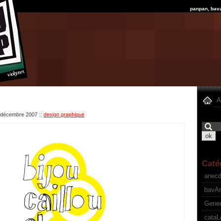
panpan, bav
A
4 décembre 2007
::
design graphique
Caté
anec
bavA
Gener
cataL