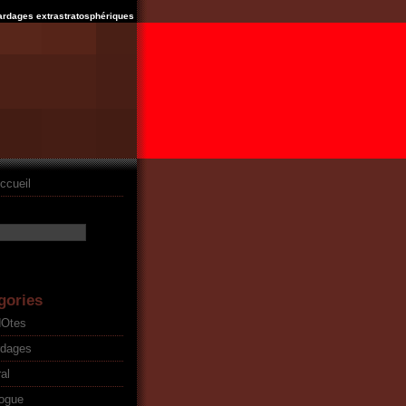
ardages extrastratosphériques
ccueil
gories
dOtes
rdages
al
ogue