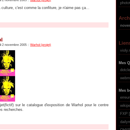
di 2 novembre 2005
::
Warhol (projet)
phot
la culture, c'est comme la confiture, je n'aime pas ça...
Arch
nove
l
Lien
di 2 novembre 2005
::
Warhol (projet)
violy.
Mes Q
dotcl
webma
Mes b
erreu
et(fictif) sur le catalogue d'exposition de Warhol pour le centre
wikip
s recherches.
FXP
daily
OHY