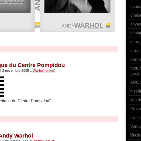
heuri
chelo
ohyea
desig
infos,
erreu
Forme
ique du Centre Pompidou
ruptu
di 2 novembre 2005
::
Warhol (projet)
(proje
ARC :
histoi
lieu d
alétique du Centre Pompidou?
Prove
Escri
Venus
'Andy Warhol
Warho