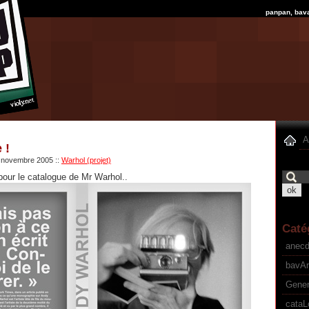
panpan, bav
A
 !
17 novembre 2005
::
Warhol (projet)
 pour le catalogue de Mr Warhol..
Caté
anec
bavA
Gener
cataL