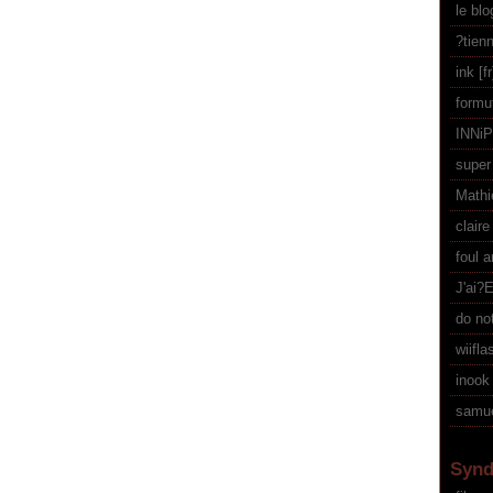
le bl
?tien
ink
formu
INNi
supe
Mathi
claire
foul 
J'ai?
do not
wiifla
inook
samue
Synd