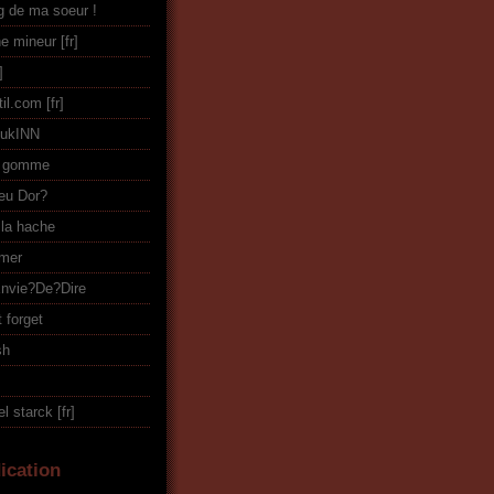
og de ma soeur !
ne mineur
til.com
PukINN
r gomme
eu Dor?
 la hache
amer
Envie?De?Dire
 forget
sh
l starck
ication