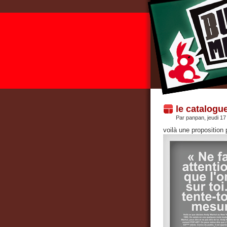
le catalogue
Par panpan, jeudi 
voilà une proposition