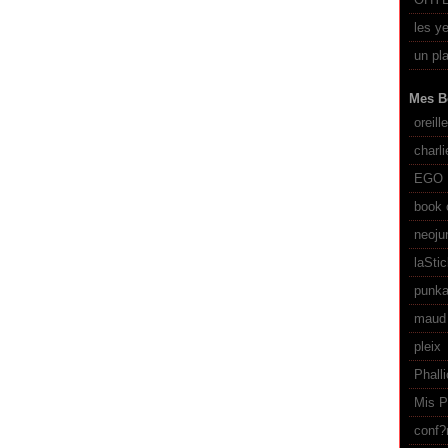
les y
un pl
Mes B
oreill
charl
EGO
book 
neoju
laSti
punka
maud 
pleix
Phall
Mis P
conf?