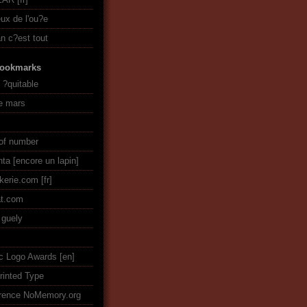
eux de l'ou?e
an c?est tout
ookmarks
e ?quitable
ie mars
of number
nta [encore un lapin]
ckerie.com
t.com
guely
ic Logo Awards
rinted Type
rence NoMemory.org