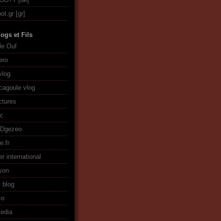
ot.gr
ogs et Fils
le Ouf
ero
vlog
cagoule vlog
ctures
ac
+Dgezeo
e.fr
er international
lyon
t blog
co
edia