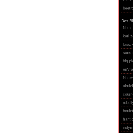
beetro
Des Bl
Nikol 
karl z
loiez 
sans-
big pi
enVr
Nalb
ukulel
courri
rebel
boule
franti
indym