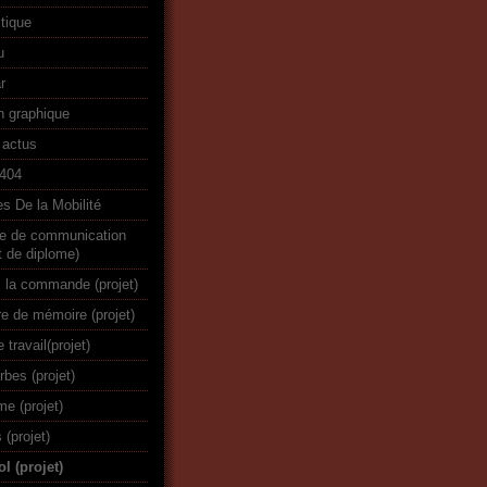
stique
u
r
n graphique
 actus
r404
s De la Mobilité
re de communication
t de diplome)
 la commande (projet)
re de mémoire (projet)
e travail(projet)
rbes (projet)
me (projet)
 (projet)
l (projet)