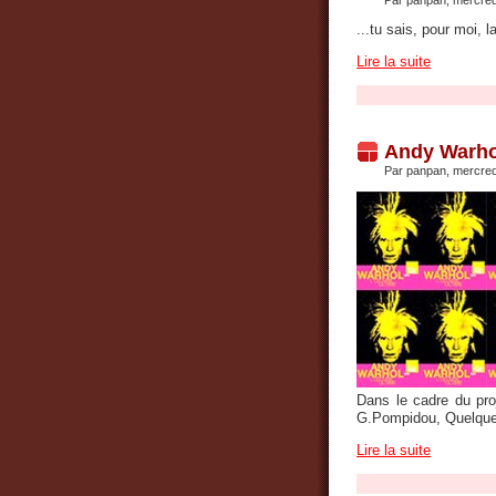
Par panpan, mercre
...tu sais, pour moi, 
Lire la suite
Andy Warho
Par panpan, mercre
Dans le cadre du proj
G.Pompidou, Quelque
Lire la suite