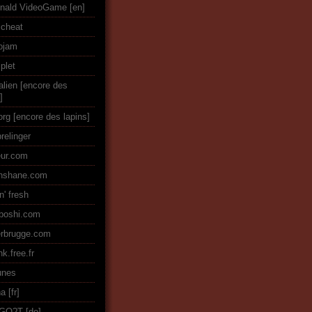
nald VideoGame
icheat
ojam
plet
alien [encore des
]
org [encore des lapins]
relinger
eur.com
enshane.com
n' fresh
boshi.com
rbrugge.com
k.free.fr
tunes
na
GO?T