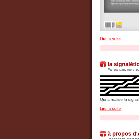
Lire la suite
la signalét
Par panpan, mercre
Qui a réalisé la sign
Lire la suite
à propos d