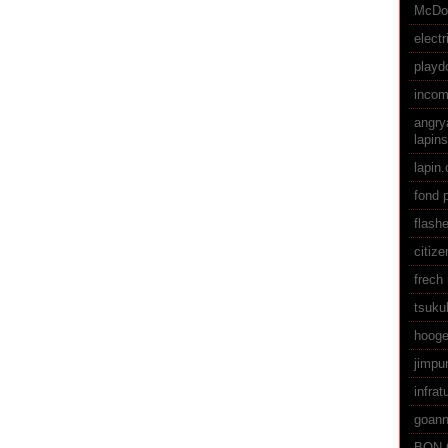
McDo
electr
playd
incom
angry
lapins
lapin.
fond p
flash
citiz
frech 
tsuku
hooge
jimpun
infra
goan
BON 