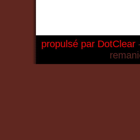
propulsé par DotClear
-
remani