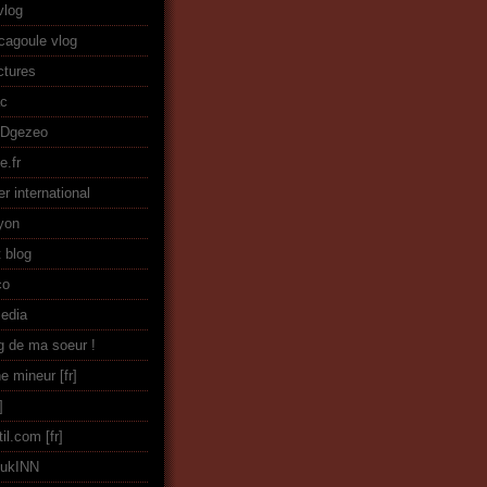
vlog
cagoule vlog
ctures
ac
+Dgezeo
e.fr
er international
lyon
t blog
co
edia
og de ma soeur !
ne mineur
til.com
PukINN