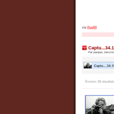
via
Rue89
Captu...34.
Par panpan, mercred