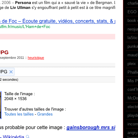
charl
EGO
book 
neoju
laSti
punka
JPG
maud 
6 septembre 2011
::
heuristique
pleix
Phall
Mis P
conf?
McDo
electr
playd
incom
angry
lapins