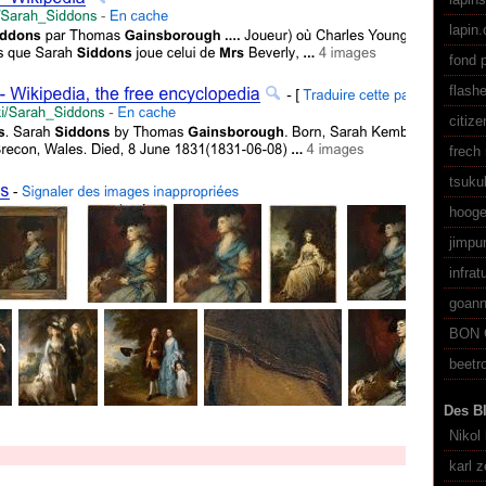
lapin.
fond p
flash
citiz
frech 
tsuku
hooge
jimpun
infra
goan
BON 
beetro
Des Bl
Nikol 
karl z