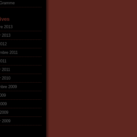
oGramme
ives
re 2013
r 2013
2012
mbre 2011
2011
r 2011
r 2010
mbre 2009
009
2009
2009
r 2009