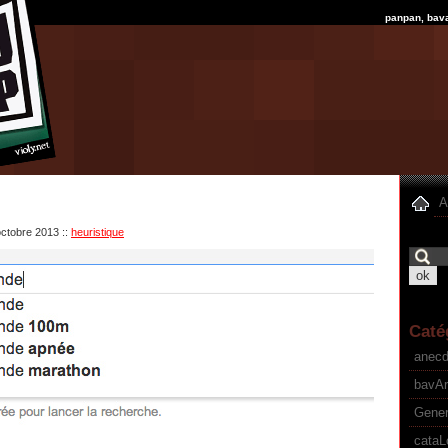
panpan, bav
A
 octobre 2013
::
heuristique
Caté
anec
bavA
Gener
cataL