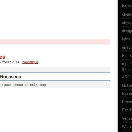
heuri
chelo
ohyea
desig
infos,
erreu
Forme
es
6 février 2013
::
heuristique
ruptu
(proje
ARC :
histoi
lieu d
Prove
Escri
Venus
Warhol