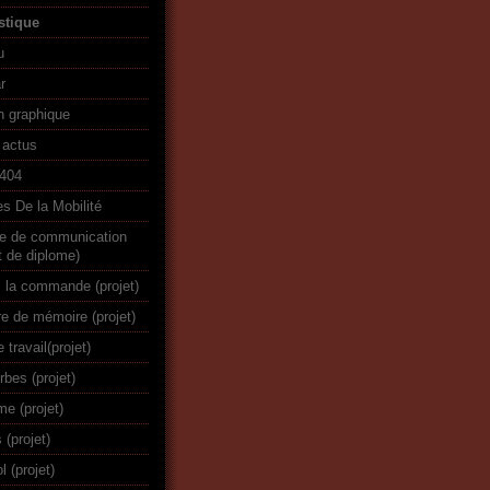
stique
u
r
n graphique
 actus
r404
s De la Mobilité
re de communication
t de diplome)
 la commande (projet)
re de mémoire (projet)
e travail(projet)
rbes (projet)
me (projet)
 (projet)
 (projet)