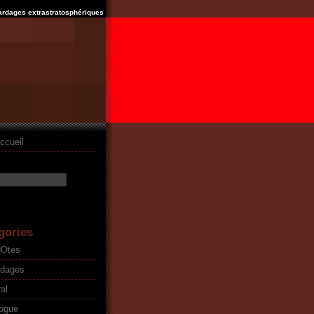
ardages extrastratosphériques
ccueil
gories
dOtes
rdages
al
ogue