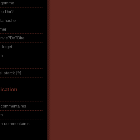
r gomme
eu Dor?
 la hache
amer
Envie?De?Dire
 forget
sh
l starck
ication
ss commentaires
om
tom commentaires