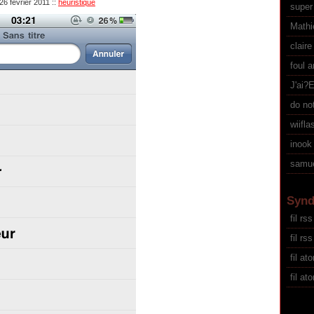
26 février 2011
::
heuristique
supe
Mathi
claire
foul 
J'ai?
do not
wiifla
inook
samue
Synd
fil rss
fil r
fil at
fil a