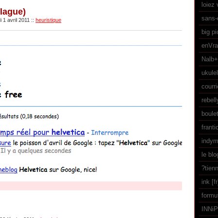
loiez 
blague)
sans-
 1 avril 2011
::
heuristique
big pi
enVr
Nalb
ukulel
courri
rebel
boule
franti
indym
le bl
?tien
ink
formu
INNi