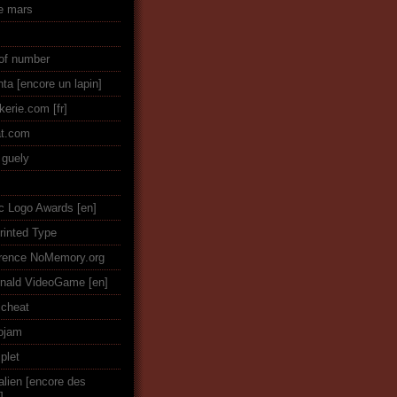
ie mars
of number
nta [encore un lapin]
ckerie.com
t.com
guely
ic Logo Awards
rinted Type
rence NoMemory.org
nald VideoGame
icheat
ojam
plet
alien [encore des
]