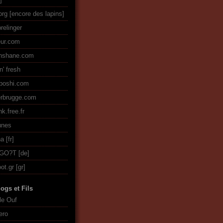
org [encore des lapins]
relinger
eur.com
enshane.com
n' fresh
boshi.com
rbrugge.com
k.free.fr
tunes
na
GO?T
ot.gr
ogs et Fils
le Ouf
ero