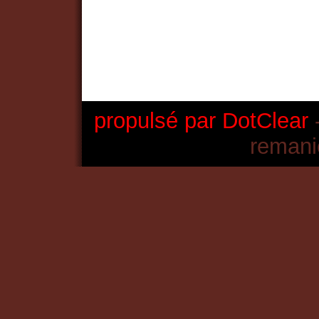
propulsé par DotClear
-
remani