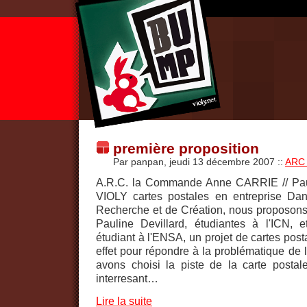
première proposition
Par panpan, jeudi 13 décembre 2007
::
ARC 
A.R.C. la Commande Anne CARRIE // Pau
VIOLY cartes postales en entreprise Dans
Recherche et de Création, nous proposons,
Pauline Devillard, étudiantes à l'ICN,
étudiant à l'ENSA, un projet de cartes post
effet pour répondre à la problématique de l'
avons choisi la piste de la carte postal
interresant…
Lire la suite