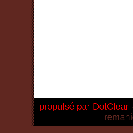
propulsé par DotClear
-
remani