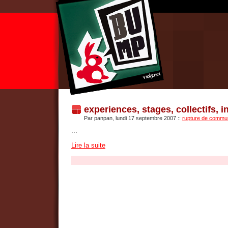
experiences, stages, collectifs, i
Par panpan, lundi 17 septembre 2007
::
rupture de communi
...
Lire la suite