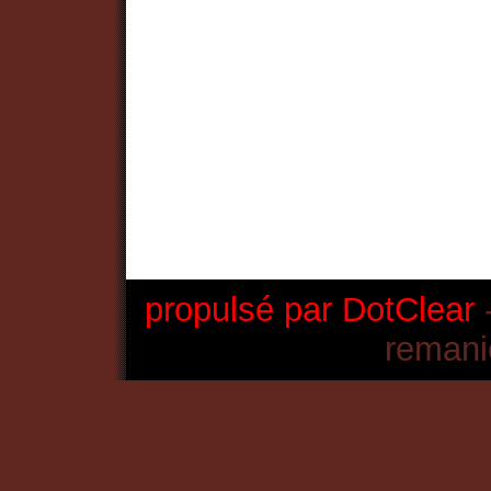
propulsé par DotClear
-
remani