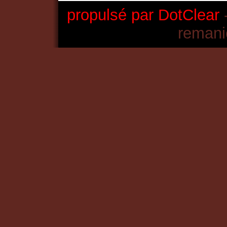
propulsé par DotClear
-
remani