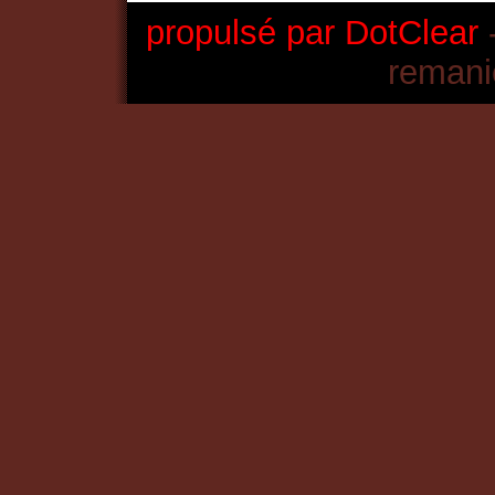
propulsé par DotClear
-
remani