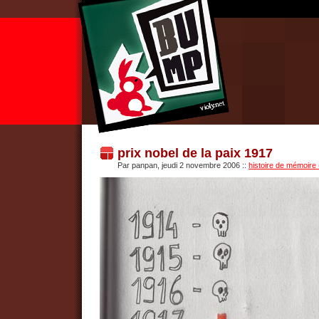
prix nobel de la paix 1917
Par panpan, jeudi 2 novembre 2006
::
histoire de mémoire 