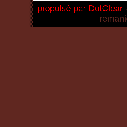
propulsé par DotClear
-
remani