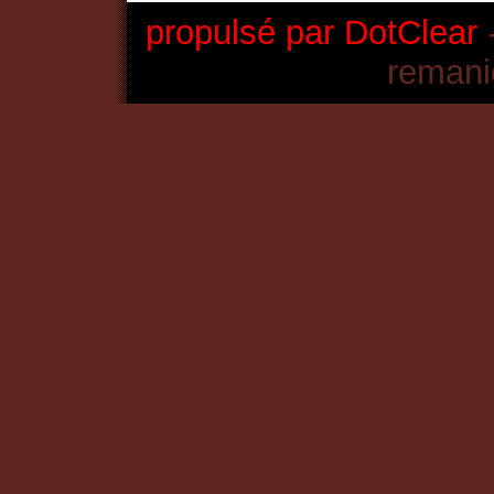
propulsé par DotClear
-
remani