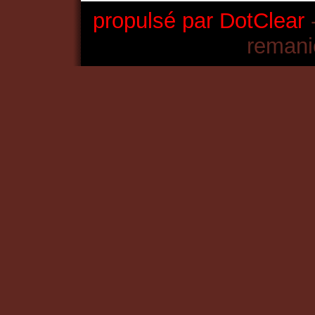
propulsé par DotClear
-
remani