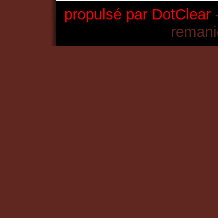
propulsé par DotClear
-
remani