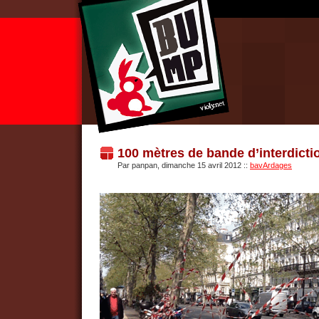
100 mètres de bande d’interdicti
Par panpan, dimanche 15 avril 2012
::
bavArdages