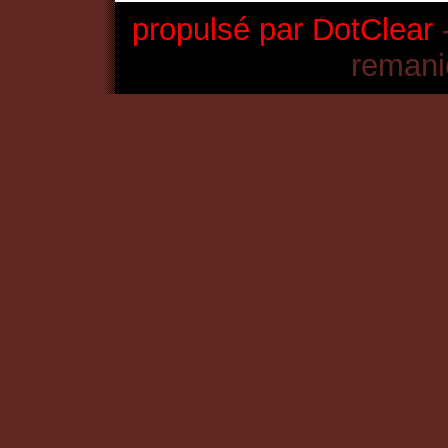
propulsé par DotClear
-
remani