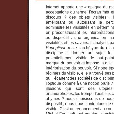
Internet apporte une « optique du mo
acceptations du terme: l'écran met e
discours ? des objets visibles ; i
améliorant ou autorisant la perce
administre les visibilités en détermin
en préconstruisant les interprétation
au dispositif : une organisation mat
visibilités et les savoirs. L'analyse, 
Panopticon
reste l'archétype du disposi
discipline : donner au sujet le 
potentiellement visible de tout poin
marque du pouvoir et impose la discip
intériorisation du pouvoir. Si notre 
régimes du visible, elle a trouvé ses
qui l'écartent des sociétés de discipl
l'optique comme à une notion brute ? 
illusions qui sont des utopie
anamorphoses, les trompe-l'oeil, les c
abymes ? nous choisissons de nous
dispositif ; nous nous contentons de 
visible. C'est un renoncement au conc
Michel Foucault, qui pourtant persist