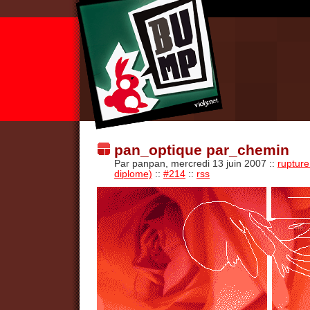
pan_optique par_chemin
Par panpan, mercredi 13 juin 2007
::
rupture
diplome)
::
#214
::
rss