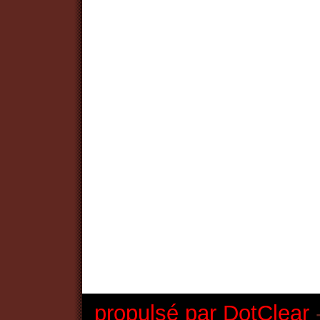
propulsé par DotClear
-