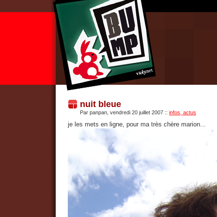
nuit bleue
Par panpan, vendredi 20 juillet 2007
::
infos, actus
je les mets en ligne, pour ma très chère marion...