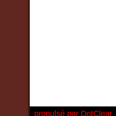
propulsé par DotClear
-