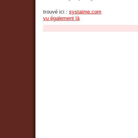
trouvé ici :
systaime.com
vu également là