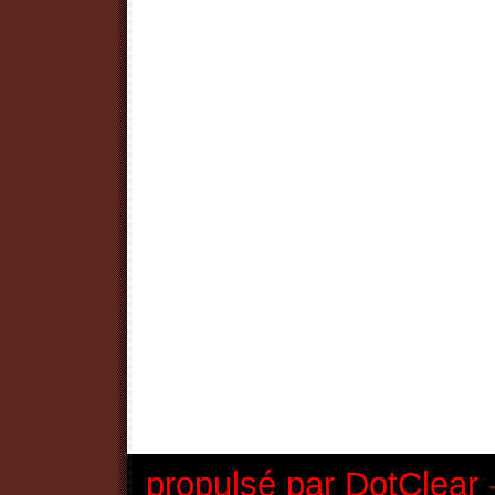
propulsé par DotClear
-